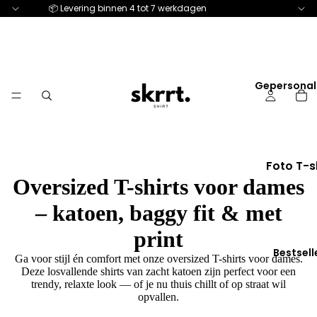
📦 Levering binnen 4 tot 7 werkdagen
Gepersonal
Foto T-s
Oversized T-shirts voor dames
Huisdiere
– katoen, baggy fit & met
Voor hem
Voor haa
print
Bestsell
Ga voor stijl én comfort met onze oversized T-shirts voor dames.
Truien
Deze losvallende shirts van zacht katoen zijn perfect voor een
trendy, relaxte look — of je nu thuis chillt of op straat wil
Bruiloft
opvallen.
Koppel