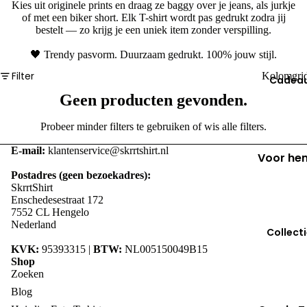
Kies uit originele prints en draag ze baggy over je jeans, als jurkje
Stad Trui
of met een biker short. Elk T-shirt wordt pas gedrukt zodra jij
bestelt — zo krijg je een uniek item zonder verspilling.
Beroep
🖤 Trendy pasvorm. Duurzaam gedrukt. 100% jouw stijl.
Cadeau
Filter
Kolomgri
Cadea
moment
Geen producten gevonden.
Moederd
Probeer minder filters te gebruiken of
wis alle filters
.
Vaderda
E-mail:
klantenservice@skrrtshirt.nl
Voor he
Oranje T-
Postadres (geen bezoekadres):
Vaderda
shirt
SkrrtShirt
Enschedesestraat 172
7552 CL Hengelo
Voor ha
Nederland
Collect
Moederd
KVK:
95393315 |
BTW:
NL005150049B15
Shop
Dierenlie
Zoeken
ber
Blog