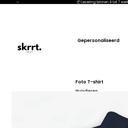
📦 Levering binnen 4 tot 7 w
Gepersonaliseerd
Foto T-shirt
Huisdieren
Voor hem
Voor haar
Truien