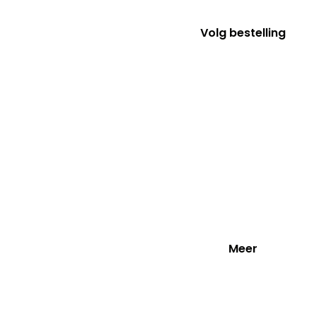
LGBTQ+
Volg bestelling
Zomer T-shirts
voor Dames
voor Heren
Kinderen
Oranje T-shirts
Cartoon
Babies/Peuters
Oranje T-shirts
Meer
Collab
SkrrtShirt x GayGranCanarias Col
🏳️‍🌈