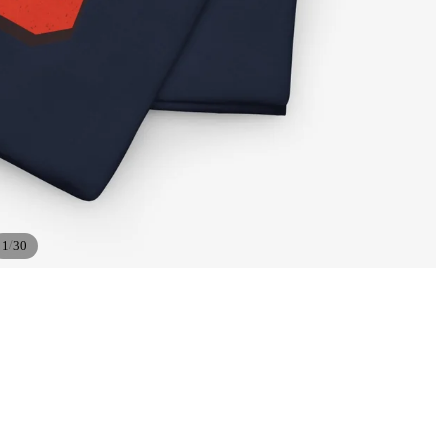
/
1
30