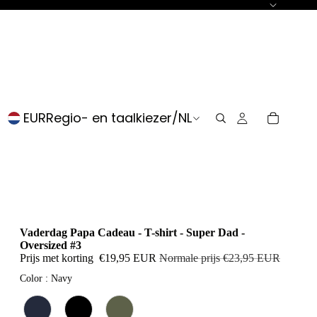
EUR
Regio- en taalkiezer
/
NL
Vaderdag Papa Cadeau - T-shirt - Super Dad -
Oversized #3
Prijs met korting
€19,95 EUR
Normale prijs
€23,95 EUR
Color
Color
:
Navy