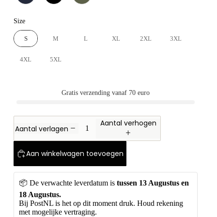
Size
Size
S
M
L
XL
2XL
3XL
4XL
5XL
Gratis verzending vanaf 70 euro
Aantal verhogen
Aantal verlagen
Aan winkelwagen toevoegen
📦 De verwachte leverdatum is 
tussen
13 Augustus en 
18 Augustus. 
Bij PostNL is het op dit moment druk. Houd rekening 
met mogelijke vertraging.