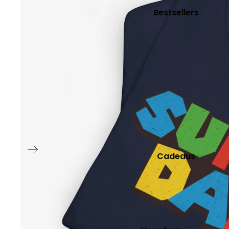
Bruiloft
Bestsellers
Koppel
Stad Trui
Beroep
Cadeau momenten
Moederdag
Vaderdag
Oranje T-shirt
Cadeaus