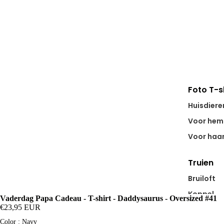
Foto T-s
Huisdiere
Voor hem
Voor haa
Truien
Bruiloft
30
Koppel
Vaderdag Papa Cadeau - T-shirt - Daddysaurus - Oversized #41
€23,95 EUR
Stad Trui
Color
Color
:
Navy