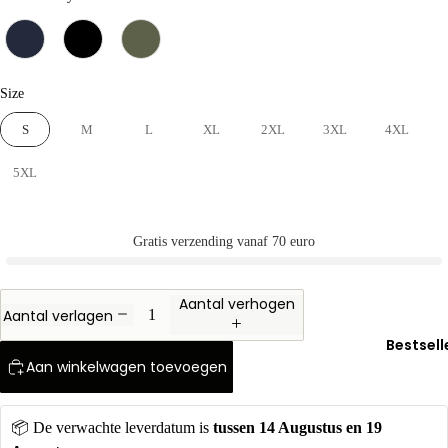
Beroep
Cadeau
moment
Size
Size
Moederd
S
M
L
XL
2XL
3XL
4XL
Vaderda
5XL
Oranje T-
shirt
Gratis verzending vanaf 70 euro
Aantal verhogen
Aantal verlagen
Bestsell
Aan winkelwagen toevoegen
📦 De verwachte leverdatum is 
tussen
14 Augustus en 19 