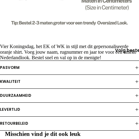
Koningsd
EK/WK
Voetbal
Vrijgezel
est
Vier Koningsdag, het EK of WK in stijl met dit gepersonaliseerde
Volg beste
LGBTQ+
oranje shirt. Voeg jouw naam, rugnummer en jaar toe voor een unieke
Nederlandlook. Bestel snel en val op in de menigte!
Zomer T
PASVORM
shirts
KWALITEIT
voor Dam
voor Here
DUURZAAMHEID
LEVERTIJD
Kindere
Oranje T-
RETOURBELEID
shirts
Misschien vind je dit ook leuk
Cartoon