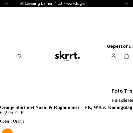
📦 Levering binnen 4 tot 7 werkdagen
Gepersonal
Foto T-s
Huisdiere
Oranje Shirt met Naam & Rugnummer – EK, WK & Koningsdag
Voor hem
€22,95 EUR
Voor haa
Color
Color
:
Oranje