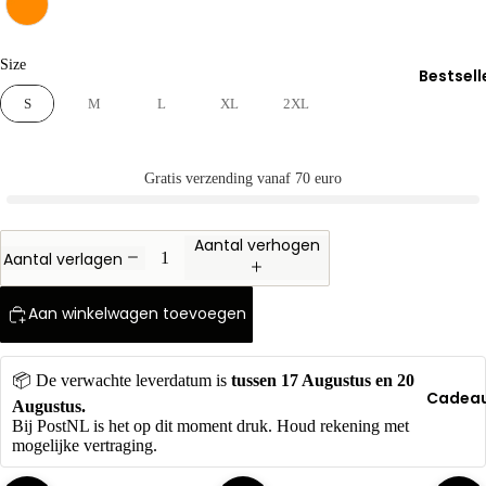
Truien
Bruiloft
Size
Size
Koppel
Bestsell
Stad Trui
S
M
L
XL
2XL
Beroep
Gratis verzending vanaf 70 euro
Cadeau
moment
Aantal verhogen
Moederd
Aantal verlagen
Vaderda
Aan winkelwagen toevoegen
Oranje T-
shirt
📦 De verwachte leverdatum is 
tussen
17 Augustus en 20 
Cadea
Augustus. 
Bij PostNL is het op dit moment druk. Houd rekening met 
mogelijke vertraging.