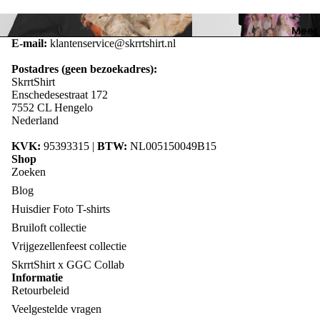
T-shirts met Foto van je Huisdier –
T-shirts met Foto – Cadeau 
Meer
Cadeau voor Dierenliefhebbers |
Man | SkrrtShirt
Babies/
E-mail:
klantenservice@skrrtshirt.nl
SkrrtShirt
ers
Postadres (geen bezoekadres):
Oranje T-
SkrrtShirt
shirts
Enschedesestraat 172
7552 CL Hengelo
Nederland
Collab
KVK:
95393315 |
BTW:
NL005150049B15
SkrrtShirt
Shop
GayGran
Zoeken
arias Col
Blog
🏳️‍🌈
Huisdier Foto T-shirts
Bruiloft collectie
Vrijgezellenfeest collectie
SkrrtShirt x GGC Collab
Informatie
Retourbeleid
Veelgestelde vragen