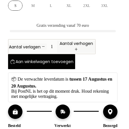
S
M
L
XL
2XL
3XL
Gratis verzending vanaf 70 euro
Aantal verhogen
Aantal verlagen
Aan winkelwagen toevoegen
📦 De verwachte leverdatum is 
tussen
17 Augustus en 
20 Augustus. 
Bij PostNL is het op dit moment druk. Houd rekening 
met mogelijke vertraging.
Besteld
Verwerkt
Bezorgd