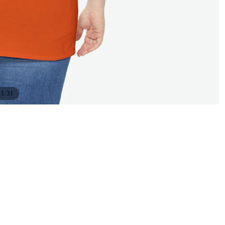
/
1
31