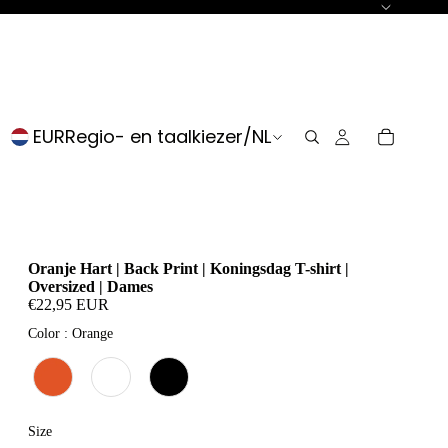
EUR
Regio- en taalkiezer
/
NL
Oranje Hart | Back Print | Koningsdag T-shirt |
Oversized | Dames
€22,95 EUR
Color
Color
:
Orange
Size
Size