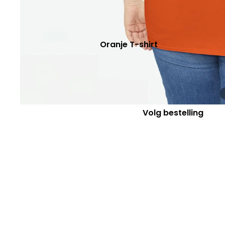
Dierenliefhebber
Voor
kleinkinderen
Oranje T-shirt
Voor koppels
Koningsdag
Afscheid collega
EK/WK Voetbal
Vrijgezellenfeest
Volg bestelling
LGBTQ+
Zomer T-shirts
voor Dames
voor Heren
Kinderen
Oranje T-shirts