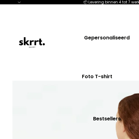
📦 Levering binnen 4 tot 7 w
Gepersonaliseerd
Foto T-shirt
Huisdieren
Voor hem
Voor haar
Bestsellers
Truien
Bruiloft