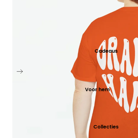
Koppel
Stad Trui
Beroep
Cadeau momenten
Moederdag
Cadeaus
Vaderdag
Oranje T-shirt
Voor hem
Vaderdag
Voor haar
Moederdag
Collecties