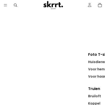
Foto T-s
Huisdiere
Voor hem
Voor haa
Truien
Bruiloft
Koppel
38