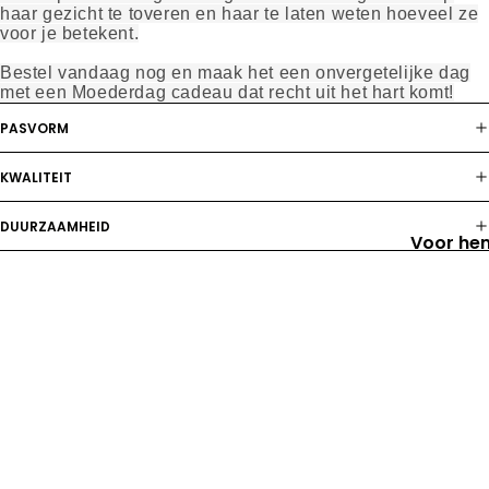
haar gezicht te toveren en haar te laten weten hoeveel ze
voor je betekent.
Bestel vandaag nog en maak het een onvergetelijke dag
met een Moederdag cadeau dat recht uit het hart komt!
PASVORM
KWALITEIT
DUURZAAMHEID
Voor he
LEVERTIJD
Vaderda
RETOURBELEID
Voor ha
Prijs met korting
€17,95 EUR
Misschien vind je dit ook leuk
Moederd
Normale prijs
€23,95 EUR
T-shirts met Foto van je Huisdier –
T-shirts met Foto – Cadeau 
Dierenlie
Cadeau voor Dierenliefhebbers |
Man | SkrrtShirt
E-mail:
klantenservice@skrrtshirt.nl
ber
SkrrtShirt
Voor
Postadres (geen bezoekadres):