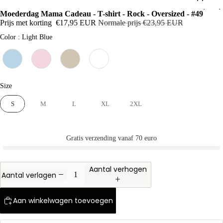
Stad Trui
Moederdag Mama Cadeau - T-shirt - Rock - Oversized - #49
Prijs met korting
€17,95 EUR
Normale prijs
€23,95 EUR
Beroep
Color
Color
:
Light Blue
Cadeau
moment
Moederd
Size
Size
Vaderda
S
M
L
XL
2XL
Oranje T-
shirt
Gratis verzending vanaf 70 euro
Aantal verhogen
Aantal verlagen
Aan winkelwagen toevoegen