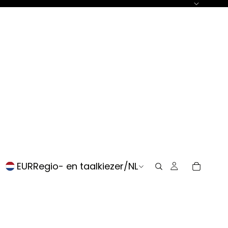
EUR
Regio- en taalkiezer
/
NL