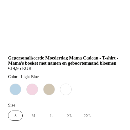
Gepersonaliseerde Moederdag Mama Cadeau - T-shirt -
Mama's boeket met namen en geboortemaand bloemen
€19,95 EUR
Color
Color
:
Light Blue
Size
Size
S
M
L
XL
2XL