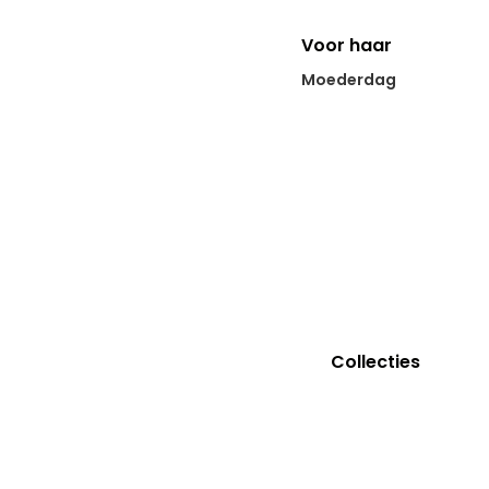
Voor haar
Moederdag
Dierenliefhebber
Voor
kleinkinderen
Voor koppels
Afscheid collega
Collecties