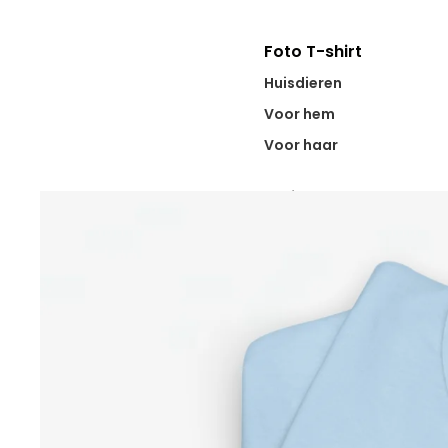
Foto T-shirt
Huisdieren
Voor hem
Voor haar
Truien
Bruiloft
Koppel
Stad Trui
Beroep
Cadeau momenten
Moederdag
Vaderdag