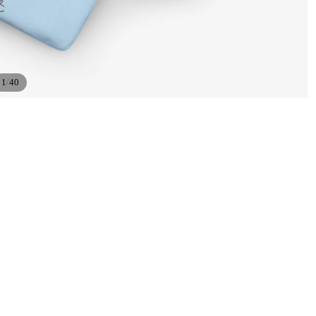
/
1
40