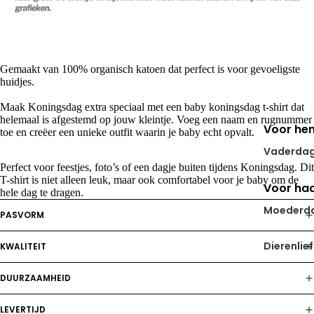
Gemaakt van 100% organisch katoen dat perfect is voor gevoeligste
huidjes.
Maak Koningsdag extra speciaal met een baby koningsdag t-shirt dat
helemaal is afgestemd op jouw kleintje. Voeg een naam en rugnummer
Voor he
toe en creëer een unieke outfit waarin je baby echt opvalt.
Vaderda
Perfect voor feestjes, foto’s of een dagje buiten tijdens Koningsdag. Dit
T-shirt is niet alleen leuk, maar ook comfortabel voor je baby om de
Voor ha
hele dag te dragen.
Moederd
PASVORM
Dierenlie
KWALITEIT
ber
DUURZAAMHEID
Voor
kleinkind
LEVERTIJD