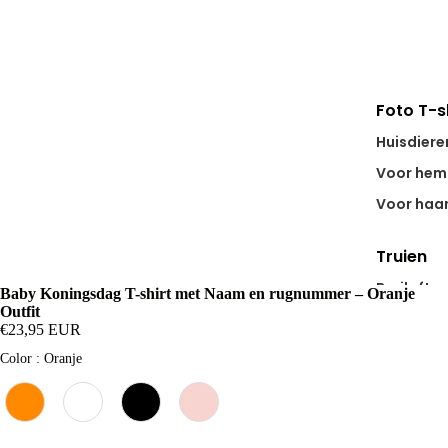
Foto T-s
Huisdiere
Voor hem
Voor haa
Truien
Bruiloft
Baby Koningsdag T-shirt met Naam en rugnummer – Oranje
Outfit
Koppel
€23,95 EUR
Stad Trui
Color
Color
:
Oranje
Beroep
Cadeau