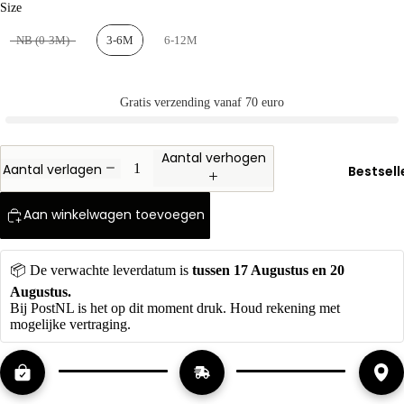
Size
moment
Size
Moederd
NB (0-3M)
3-6M
6-12M
Vaderda
Gratis verzending vanaf 70 euro
Oranje T-
shirt
Aantal verhogen
Aantal verlagen
Bestsell
Aan winkelwagen toevoegen
📦 De verwachte leverdatum is 
tussen
17 Augustus en 20 
Augustus. 
Bij PostNL is het op dit moment druk. Houd rekening met 
mogelijke vertraging.