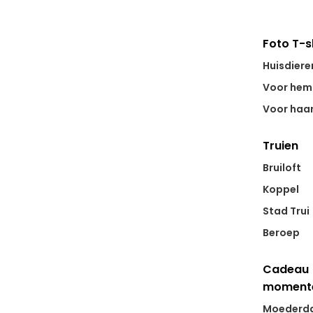
Foto T-s
Huisdiere
Voor hem
Voor haa
Truien
Bruiloft
Koppel
Stad Trui
Beroep
Cadeau
moment
Moederd