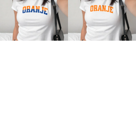
Oranje Cropped T-shirt voor
Oranje Baby Tee voor Dames-
Dames- ORANJE
ORANJE
€17,95 EUR
€17,95 EUR